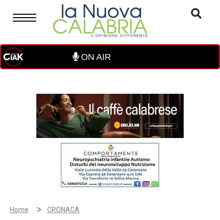
ON AIR
>
Home
CRONACA