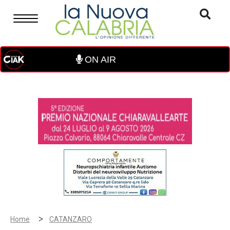
ON AIR
>
Home
CATANZARO