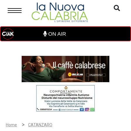
ON AIR
>
Home
CATANZARO