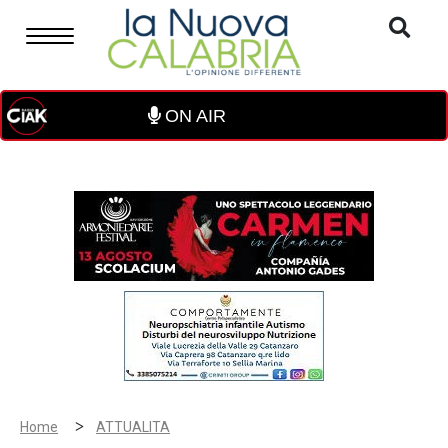
ON AIR
>
Home
ATTUALITA