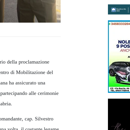
ario della proclamazione
entro di Mobilitazione del
iana ha assicurato una
, partecipando alle cerimonie
labria.
comandante, cap. Silvestro
una volta, il costante legame