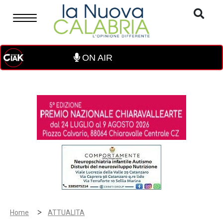
ON AIR
>
Home
ATTUALITA