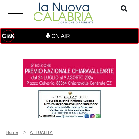
ON AIR
>
Home
ATTUALITA