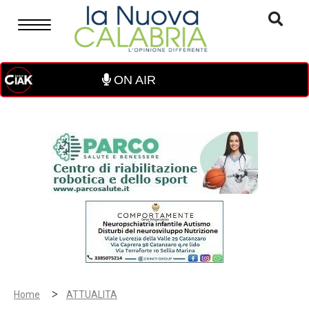
ON AIR
>
Home
ATTUALITA