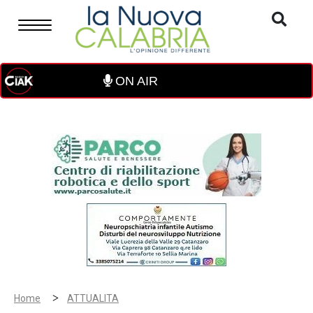
ON AIR
>
Home
ATTUALITA