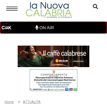
ON AIR
>
Home
ATTUALITA