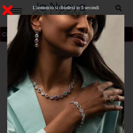
L'annuncio si chiuderà in 3 secondi
ON AIR
>
Home
ATTUALITA