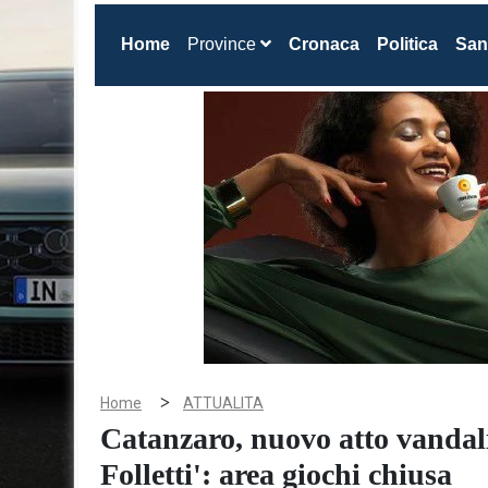
(current)
Home
Province
Cronaca
Politica
San
>
Home
ATTUALITA
Catanzaro, nuovo atto vandali
Folletti': area giochi chiusa