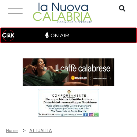
ON AIR
>
Home
ATTUALITA