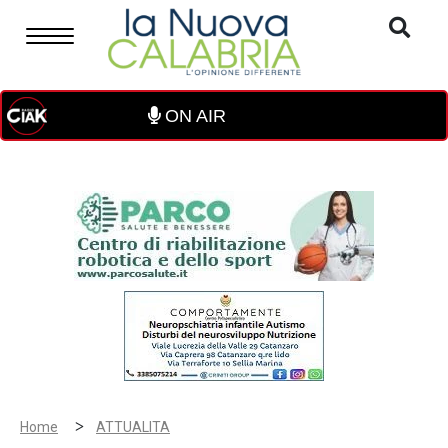
ON AIR
>
Home
ATTUALITA