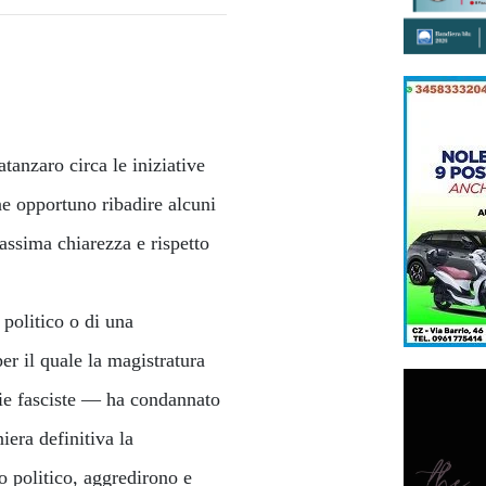
tanzaro circa le iniziative
ne opportuno ribadire alcuni
massima chiarezza e rispetto
 politico o di una
per il quale la magistratura
tie fasciste — ha condannato
iera definitiva la
o politico, aggredirono e