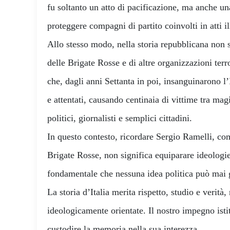
fu soltanto un atto di pacificazione, ma anche una
proteggere compagni di partito coinvolti in atti ill
Allo stesso modo, nella storia repubblicana non s
delle Brigate Rosse e di altre organizzazioni terro
che, dagli anni Settanta in poi, insanguinarono l’
e attentati, causando centinaia di vittime tra magi
politici, giornalisti e semplici cittadini.
In questo contesto, ricordare Sergio Ramelli, com
Brigate Rosse, non significa equiparare ideologie
fondamentale che nessuna idea politica può mai gi
La storia d’Italia merita rispetto, studio e verità,
ideologicamente orientate. Il nostro impegno isti
custodire la memoria nella sua interezza.