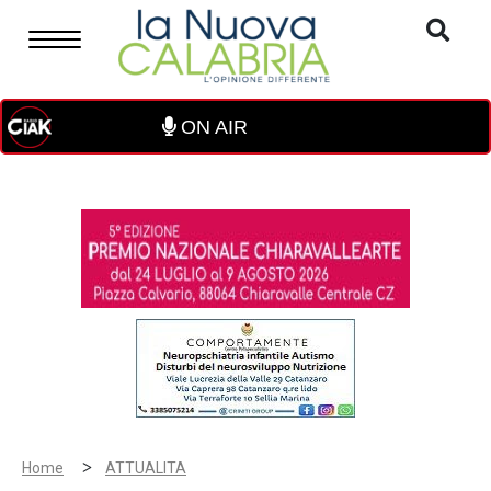
ON AIR
>
Home
ATTUALITA