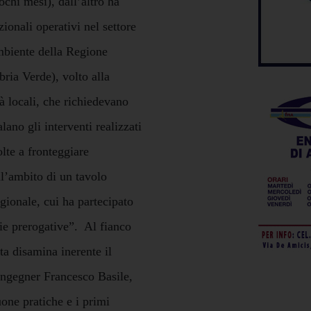
ochi mesi), dall’altro ha
ionali operativi nel settore
mbiente della Regione
bria Verde), volto alla
tà locali, che richiedevano
lano gli interventi realizzati
olte a fronteggiare
l’ambito di un tavolo
ionale, cui ha partecipato
ie prerogative”. Al fianco
ta disamina inerente il
l’ingegner Francesco Basile,
uone pratiche e i primi