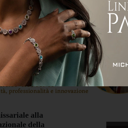
ità
Attualità
Economia
Sport
Servizi
ssariale alla
azionale della