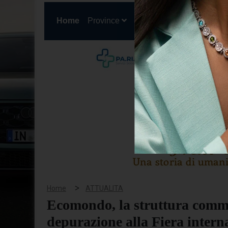
(current)
Home
Province
Cronaca
Politica
San
>
Home
ATTUALITA
Ecomondo, la struttura commi
depurazione alla Fiera intern