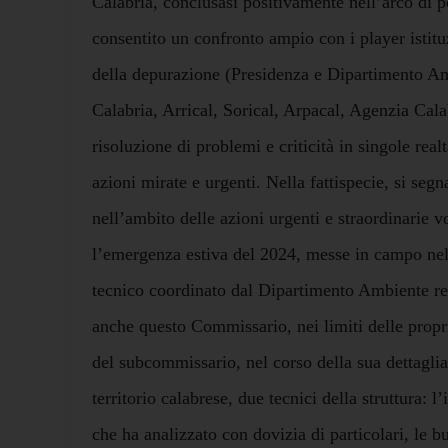
Calabria, conclusasi positivamente nell’arco di p
consentito un confronto ampio con i player istituz
della depurazione (Presidenza e Dipartimento A
Calabria, Arrical, Sorical, Arpacal, Agenzia Cala
risoluzione di problemi e criticità in singole real
azioni mirate e urgenti. Nella fattispecie, si segna
nell’ambito delle azioni urgenti e straordinarie v
l’emergenza estiva del 2024, messe in campo nel
tecnico coordinato dal Dipartimento Ambiente reg
anche questo Commissario, nei limiti delle propr
del subcommissario, nel corso della sua dettaglia
territorio calabrese, due tecnici della struttura: 
che ha analizzato con dovizia di particolari, le b