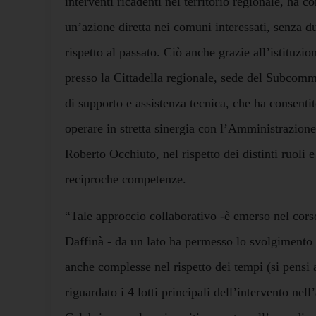
interventi ricadenti nel territorio regionale, ha c
un’azione diretta nei comuni interessati, senza d
rispetto al passato. Ciò anche grazie all’istituzio
presso la Cittadella regionale, sede del Subcommis
di supporto e assistenza tecnica, che ha consenti
operare in stretta sinergia con l’Amministrazion
Roberto Occhiuto, nel rispetto dei distinti ruoli e
reciproche competenze.
“Tale approccio collaborativo -è emerso nel cors
Daffinà - da un lato ha permesso lo svolgimento
anche complesse nel rispetto dei tempi (si pens
riguardato i 4 lotti principali dell’intervento ne