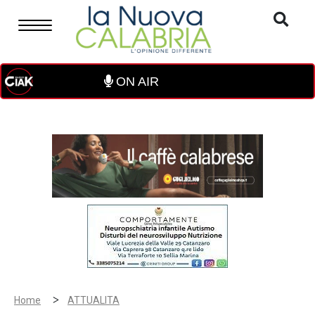
ON AIR
>
Home
ATTUALITA