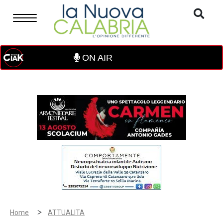
ON AIR
>
Home
ATTUALITA