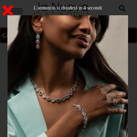
L'annuncio si chiuderà in 3 secondi
ON AIR
>
Home
ATTUALITA