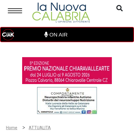
ON AIR
>
Home
ATTUALITA