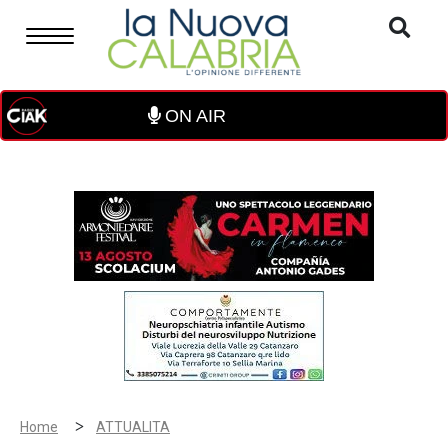
ON AIR
>
Home
ATTUALITA