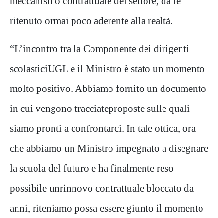
meccanismo contrattuale
del settore
,
da lei
ritenuto ormai
poco aderente alla realtà.
“
L’incontro tra la
C
omponente dei dirigenti
scolastici
UGL
e
il Ministro è stato un
momento
mo
l
to positivo
. Abbiamo
fornito un documento
in cui
vengono tracciate
proposte sulle quali
siamo pronti a confrontarci.
In tale ottica
,
ora
che
abbiamo
un
Ministro
impegnato
a disegnare
la scuola del futuro e
ha finalmente
reso
possibile un
rinnov
o
contrattuale
bloccato da
anni
,
riteniamo possa essere giunto
il momento