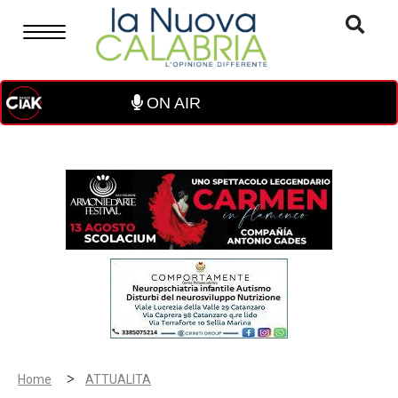
ON AIR
>
Home
ATTUALITA