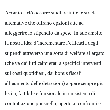
Accanto a ciò occorre
studiare
tutte le strade
alternative che offrano
opzioni
atte a
d
alleggerire
lo stipendio da spese
.
In tale
ambito
la nostra idea d’
incrementare l’efficacia degli
stipendi attraverso una sorta di welfare allargato
(
che
va dai fi
tti
calmierati a specifici interventi
sui costi quotidiani
, da
i
bonus fiscali
a
ll’aumento delle detrazioni)
appare sempre più
lecita, fattibile e funzionale in
un
sistema di
contrattazione più snello, aperto ai confronti e