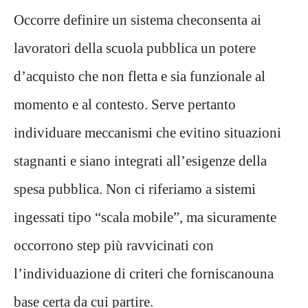
Occorre
definire un sistema
che
consent
a
ai
lavoratori della scuola pubblica
un potere
d’acquisto
che non fletta e sia
funzionale al
momento e al contesto
.
Serve
pertanto
individuare meccanismi che
evitino
situazioni
stagnanti e
siano integrati
all’esigenze della
spesa pubblica
. Non ci riferiamo a
sistemi
ingessati
tipo “scala mobile”
,
ma sicuramente
occorrono step più ravvicinati con
l’individuazione di
criteri
che fornisca
no
una
base
certa
da cui partire
.