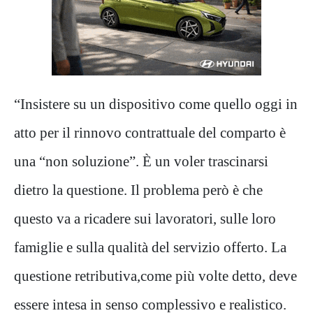
“
I
nsistere su un
dispositivo
come quello oggi
in
atto
per il rinnovo contrattuale del comparto è
una “
non soluzione
”. È un voler trascinarsi
dietro la questione. Il problema però è che
questo va a ricadere sui lavoratori, sulle loro
famiglie e sulla qualità del servizio offerto. L
a
questione retributiva
,
come più
volte
d
etto,
deve
essere inte
s
a
in senso
complessivo e
realistico
.