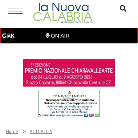
ON AIR
>
Home
ATTUALITA