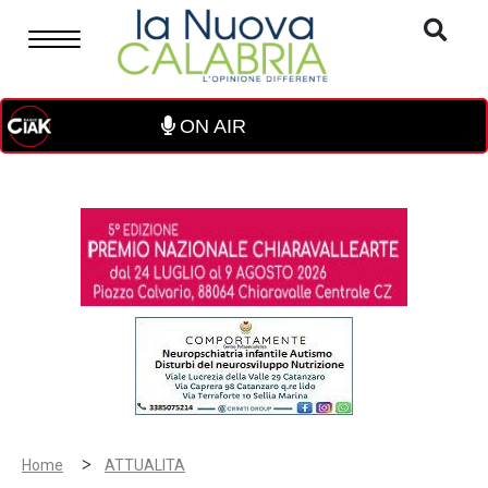
ON AIR
>
Home
ATTUALITA