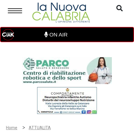
ON AIR
>
Home
ATTUALITA