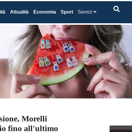
ità
Attualità
Economia
Sport
Servizi
sione, Morelli
io fino all'ultimo