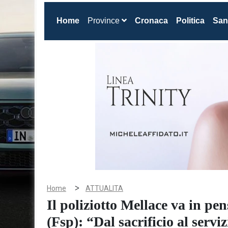
(current)
Home
Province
Cronaca
Politica
San
>
Home
ATTUALITA
Il poliziotto Mellace va in pen
(Fsp): “Dal sacrificio al serviz