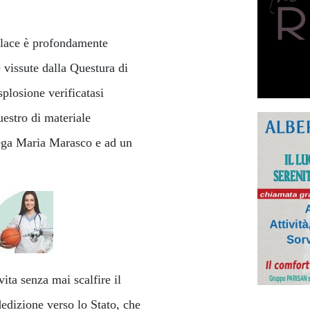
llace è profondamente
 vissute dalla Questura di
plosione verificatasi
uestro di materiale
llega Maria Marasco e ad un
ita senza mai scalfire il
dedizione verso lo Stato, che