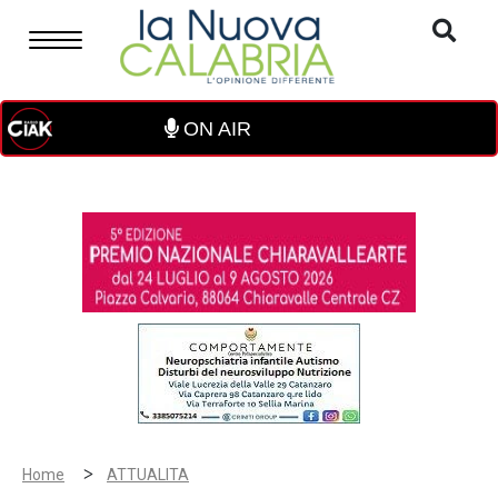
ON AIR
>
Home
ATTUALITA