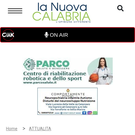
ON AIR
>
Home
ATTUALITA