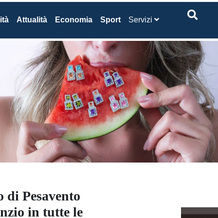
ità
Attualità
Economia
Sport
Servizi
o di Pesavento
io in tutte le