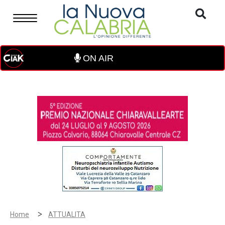
ON AIR
>
Home
ATTUALITA