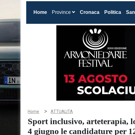
(current)
Home
Province
Cronaca
Politica
San
>
Home
ATTUALITA
Sport inclusivo, arteterapia, l
4 giugno le candidature per 1