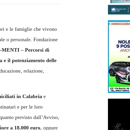
ri e le famiglie che vivono
ale o personale. Fondazione
MENTI – Percorsi di
va e il potenziamento delle
educazione, relazione,
iciliati in Calabria
e
inatari e per le loro
uanto previsto dall’Avviso,
iore a 18.000 euro
, oppure