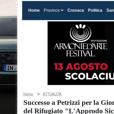
(current)
Home
Province
Cronaca
Politica
San
>
Home
ATTUALITA
Successo a Petrizzi per la Gi
del Rifugiato "L'Approdo Si