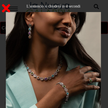
L'annuncio si chiuderà in 3 secondi
ON AIR
>
Home
ATTUALITA