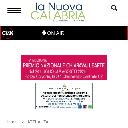
ON AIR
>
Home
ATTUALITA