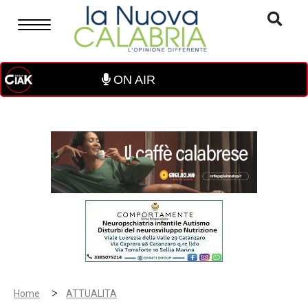
ON AIR
>
Home
ATTUALITA