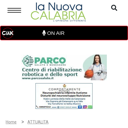
ON AIR
>
Home
ATTUALITA